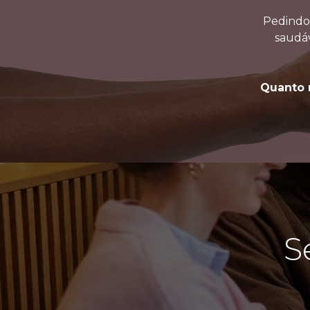
Pedindo 
saudáv
Quanto m
S