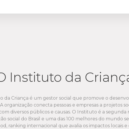
2022
Doações - Novembro 2022
Doações - Dezembro 2022
oações - Janeiro 2023
oações - Fevereiro 2023
Doações - Março 2023
O Instituto da Crianç
oações - Abril 2023
Doações - Maio 2023
to da Criança é um gestor social que promove o desenv
 organização conecta pessoas e empresas a projetos soci
Doações - Junho 2023
om diversos públicos e causas. O Instituto é a segunda
ção social do Brasil e uma das 100 melhores do mundo 
oações - Julho 2023
d, ranking internacional que avalia os impactos locais e 