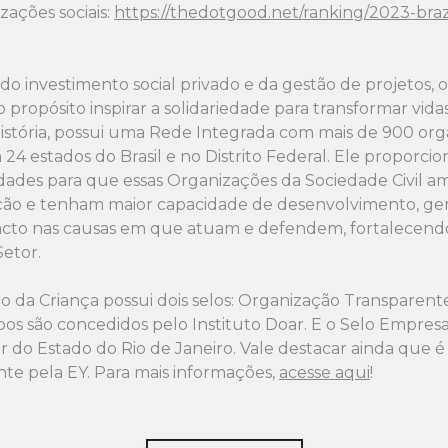
zações sociais:
https://thedotgood.net/ranking/2023-braz
Doações - Agosto 2023
Doações - Setembro 2023
do investimento social privado e da gestão de projetos, o
Doações - Outubro 2023
propósito inspirar a solidariedade para transformar vida
istória, possui uma Rede Integrada com mais de 900 or
Doações - Novembro 2023
m 24 estados do Brasil e no Distrito Federal. Ele proporcio
ades para que essas Organizações da Sociedade Civil a
l - 2022 e 2023
ção e tenham maior capacidade de desenvolvimento, ge
acto nas causas em que atuam e defendem, fortalecendo
puração - Dez/23 a Jun/24
Setor.
nceiro - Agosto 2024
to da Criança possui dois selos: Organização Transparent
nceiro - Setembro 2024
os são concedidos pelo Instituto Doar. E o Selo Empres
 do Estado do Rio de Janeiro. Vale destacar ainda que é
Doações - Setembro 2024
te pela EY. Para mais informações,
acesse aqui
!
Doações - Outubro 2024