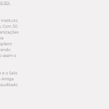
il-50-
 Instituto
s. Com 30
ganizações
na
mpliem
rando
 assim o
e e o Selo
a Amiga
 auditado