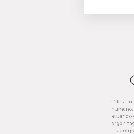
Resumo YTD 
Relatório de 
Relatório de 
Relatório de D
Relatório de D
Relatório de 
Relatório de D
Relatório de 
O Institu
humano. A
Relatório de 
atuando c
organiza
Relatório de D
thedotgoo