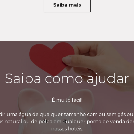
ceiro - Janeiro 2025
Saiba mais
Doações - Novembro e Dezembro 2024
oações - Fevereiro 2025
nceiro - Março 2025
oações Abril e Maio - 2025
nceiro - Junho 2025
Saiba como ajudar
nceiro - Agosto 2025
nceiro - Dezembro 2025
É muito fácil!
nceiro - Julho, setembro e outubro 2025
dir uma água de qualquer tamanho com ou sem gás o
anceiro - Novembro 2025
as natural ou de polpa em qualquer ponto de venda de
nossos hotéis.