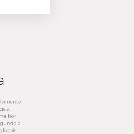
a
olvimento
ais,
 melhor
segundo o
globais