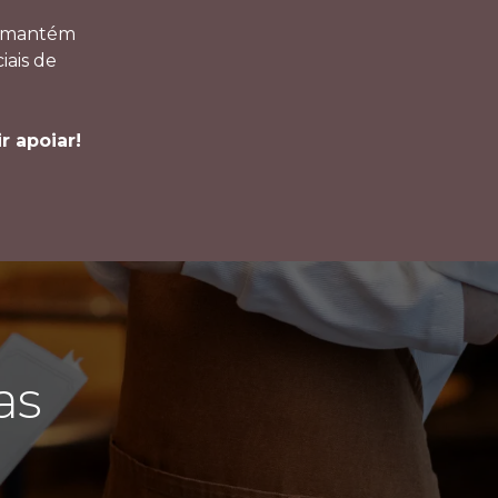
se mantém
iais de
r apoiar!
as