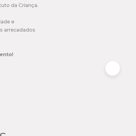
tuto da Criança.
dade e
res arrecadados
mento!
s