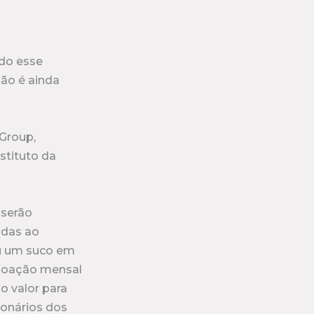
ndo esse
ão é ainda
 Group,
stituto da
 serão
adas ao
ou um suco em
a doação mensal
do valor para
ionários dos