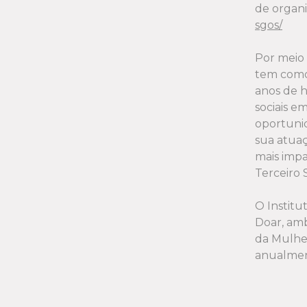
de organi
Relatório de 
sgos/
Relatório de 
Por meio 
Relatório de 
tem como 
anos de h
Relatório de 
sociais e
oportunid
Relatório Gera
sua atua
mais imp
Relatório de A
Terceiro 
Relatório Fina
O Institu
Relatório Fina
Doar, amb
da Mulher
Relatório de 
anualmen
Relatório de 