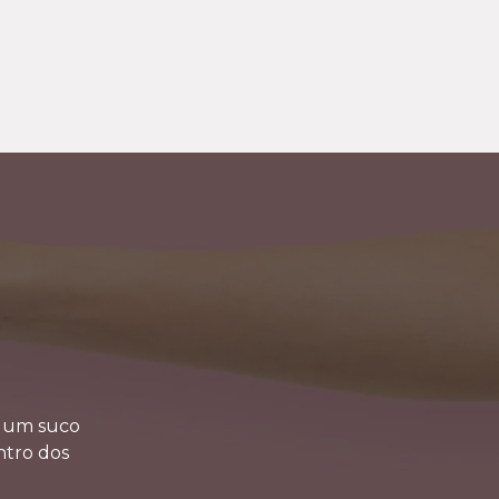
u um suco
ntro dos